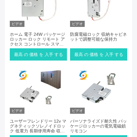
ビデオ
ビデオ
ホーム 電子 24W パッケージ
防腐電磁ロック 収納キャビネ
ロッカー ロック リモート ア
ットで調整可能な保持力
クセス コントロール スマー
ト
最高 の 価格 を 入手 する
最高 の 価格 を 入手 する
ビデオ
ビデオ
ユーザーフレンドリー 12v マ
パーソナライズド耐久性 パッ
グネティックソレノイドロッ
ケージロッカーの電気電磁鎖
ク 低電力 長期使用寿命 収納
リモコン
用ロッカー