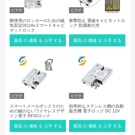
ビデオ
ビデオ
郵便局のロッカーのための磁
衝撃防止 電磁キャビネットロ
気安定DC24vスマートキャビ
ック 防腐耐久性
ネットロック
最高 の 価格 を 入手 する
最高 の 価格 を 入手 する
ビデオ
ビデオ
スマートメールボックスのた
効率的なステンレス鋼の自動
めの鍵のないワイヤレスデザ
販売機 電子ロック DC 12V
イン電子 RFIDロック
最高 の 価格 を 入手 する
最高 の 価格 を 入手 する