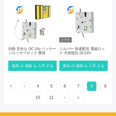
ビデオ
自動 安全な DC 24v パッケー
シルバー 快速配送 電磁ロッ
ジロッカーロック 重荷
ク 天候抵抗 DC24V
最高 の 価格 を 入手 する
最高 の 価格 を 入手 する
4
5
6
7
8
9
10
11