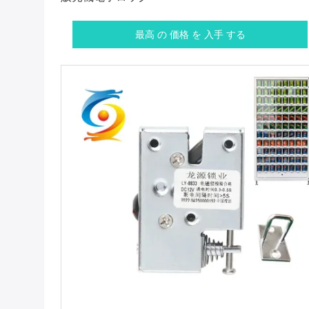
最高 の 価格 を 入手 する