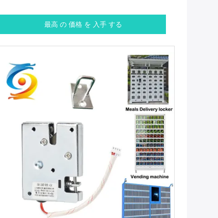
最高 の 価格 を 入手 する