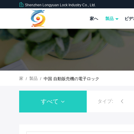
Shenzhen Longyuan Lock Industry Co., Ltd.
家へ
製品
ビデ
家
製品
/
/
中国 自動販売機の電子ロック
すべて
タイプ:
電気ソレノイド ロッ