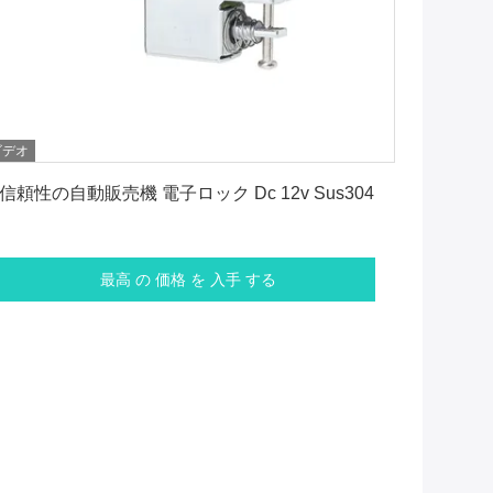
ビデオ
最高 の 価格 を 入手 する
信頼性の自動販売機 電子ロック Dc 12v Sus304
最高 の 価格 を 入手 する