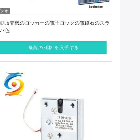
ビデオ
最高 の 価格 を 入手 する
動販売機のロッカーの電子ロックの電磁石のスラ
バ色
最高 の 価格 を 入手 する