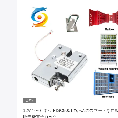
ビデオ
最高 の 価格 を 入手 する
12VキャビネットISO9001のためのスマートな自
販売機電子ロック