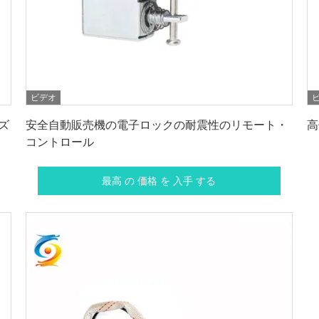
ビデオ
最高 の 価格 を 入手 する
ズ
安全自動販売機の電子ロックの耐震性のリモート・
高
コントロール
最高 の 価格 を 入手 する