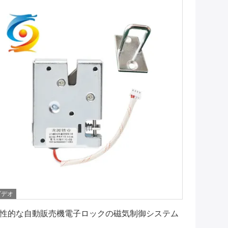
ビデオ
最高 の 価格 を 入手 する
性的な自動販売機電子ロックの磁気制御システム