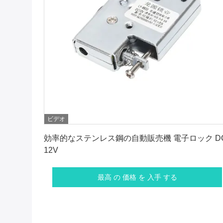
ビデオ
最高 の 価格 を 入手 する
効率的なステンレス鋼の自動販売機 電子ロック D
12V
最高 の 価格 を 入手 する