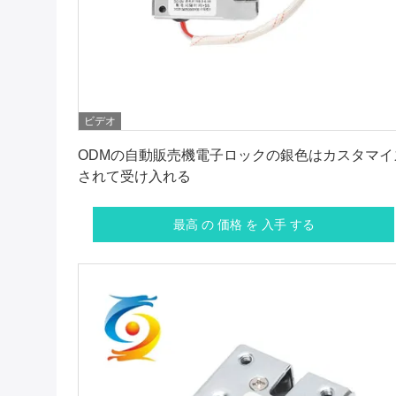
ビデオ
最高 の 価格 を 入手 する
ODMの自動販売機電子ロックの銀色はカスタマイ
されて受け入れる
最高 の 価格 を 入手 する