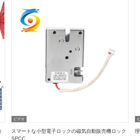
ビデオ
最高 の 価格 を 入手 する
動
スマートな小型電子ロックの磁気自動販売機ロック
理
SPCC