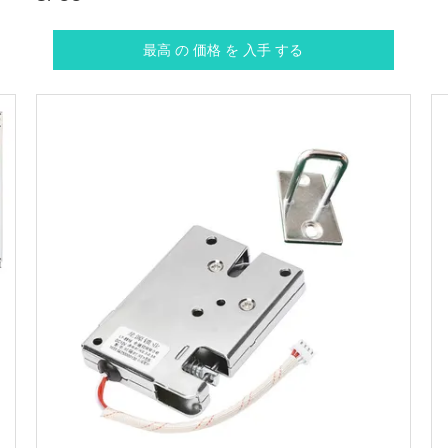
最高 の 価格 を 入手 する