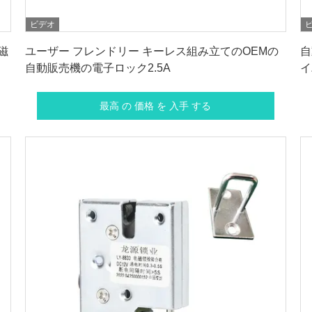
ビデオ
最高 の 価格 を 入手 する
磁
ユーザー フレンドリー キーレス組み立てのOEMの
自
自動販売機の電子ロック2.5A
イ
最高 の 価格 を 入手 する