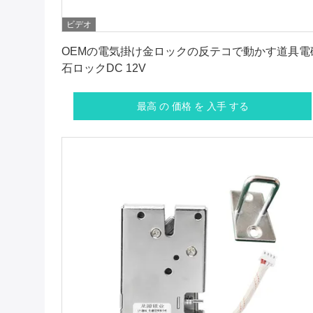
ビデオ
最高 の 価格 を 入手 する
OEMの電気掛け金ロックの反テコで動かす道具電
石ロックDC 12V
最高 の 価格 を 入手 する