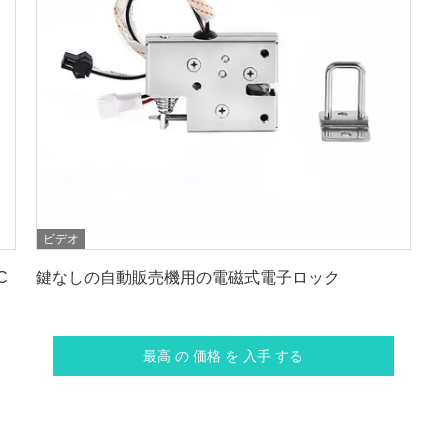
ビデオ
最高 の 価格 を 入手 する
C
鍵なしの自動販売機用の電磁式電子ロック
最高 の 価格 を 入手 する