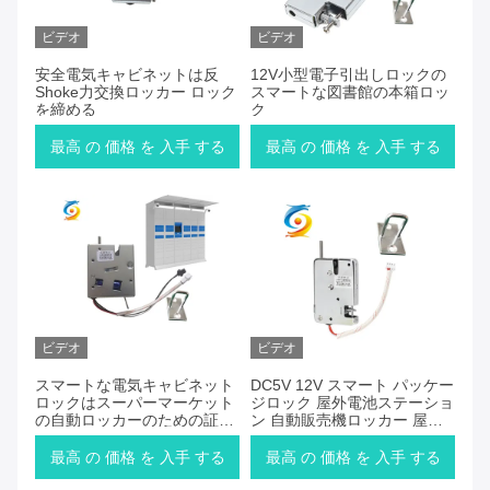
ビデオ
ビデオ
安全電気キャビネットは反
12V小型電子引出しロックの
Shoke力交換ロッカー ロック
スマートな図書館の本箱ロッ
を締める
ク
最高 の 価格 を 入手 する
最高 の 価格 を 入手 する
ビデオ
ビデオ
スマートな電気キャビネット
DC5V 12V スマート パッケー
ロックはスーパーマーケット
ジロック 屋外電池ステーショ
の自動ロッカーのための証拠
ン 自動販売機ロッカー 屋内
をテコで動かす
アパートのキャビネットロッ
ク
最高 の 価格 を 入手 する
最高 の 価格 を 入手 する