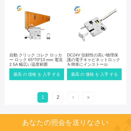
自動 クリック コレク ロッカ
DC24V 信頼性の高い物理保
ー ロック 65*70*13 mm 電流
護の電子キャビネットロック
2.5A 幅広い温度範囲
を簡単にインストール
最高 の 価格 を 入手 する
最高 の 価格 を 入手 する
1
2
あなたの照会を送りなさい