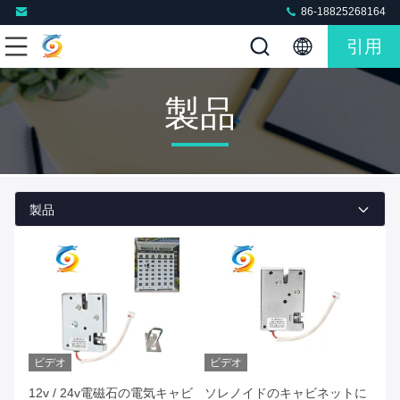
86-18825268164
引用
製品
製品
ビデオ
ビデオ
12v / 24v電磁石の電気キャビ
ソレノイドのキャビネットに