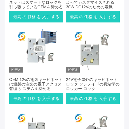
ネットはスマートなロックを
よってカスタマイズされる
引っ張っているOEMを締める
30W DC12Vのための電気磁
石ロック
最高 の 価格 を 入手 する
最高 の 価格 を 入手 する
ビデオ
ビデオ
OEM 12vの電気キャビネット
24V電子屋外のキャビネット
は銀製の注文の電子アクセス
ロック ソレノイドの兵站学の
管理 システムを締める
ロッカー ロック
最高 の 価格 を 入手 する
最高 の 価格 を 入手 する