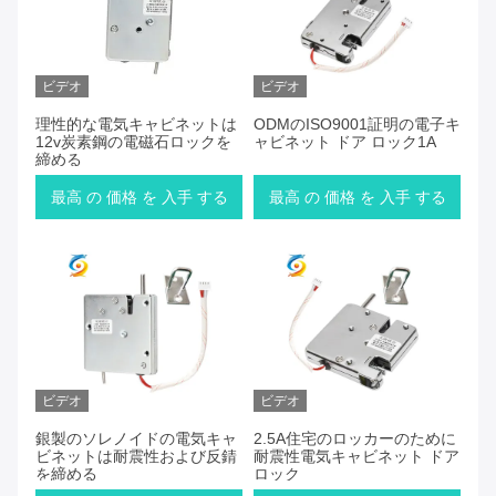
ビデオ
ビデオ
理性的な電気キャビネットは
ODMのISO9001証明の電子キ
12v炭素鋼の電磁石ロックを
ャビネット ドア ロック1A
締める
最高 の 価格 を 入手 する
最高 の 価格 を 入手 する
ビデオ
ビデオ
銀製のソレノイドの電気キャ
2.5A住宅のロッカーのために
ビネットは耐震性および反錆
耐震性電気キャビネット ドア
を締める
ロック