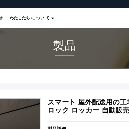
オ
わたしたち に つい て
製品
スマート 屋外配送用の工
ロック ロッカー 自動販
製品詳細