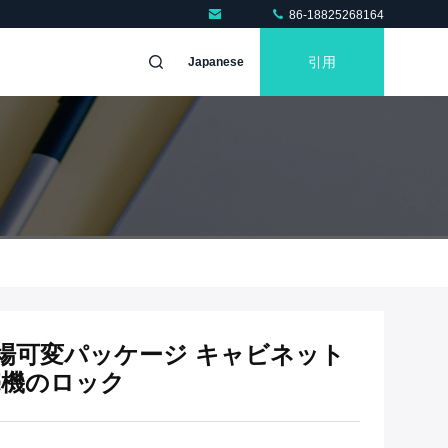
86-18825268164
引用
Japanese
場可変パッケージ キャビネット
売機のロック