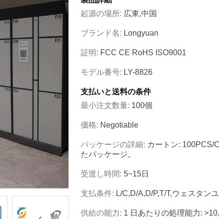
起源の場所:
広東,中国
ブランド名:
Longyuan
証明:
FCC CE RoHS ISO9001
モデル番号:
LY-8826
支払いと送料の条件
最小注文数量:
100個
価格:
Negotiable
パッケージの詳細:
カートン: 100P
たパッケージ。
受渡し時間:
5~15日
支払条件:
L/C,D/A,D/P,T/T,ウェスタ
供給の能力:
1 日あたりの処理能力: >10,