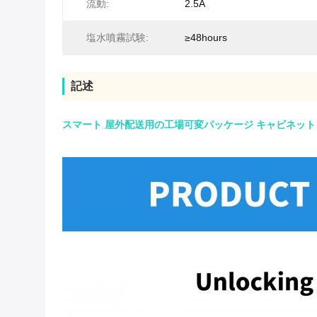
流動:
2.5A
塩水噴霧試験:
≥48hours
記述
スマート 屋外配送用の工場可変パッケージ キャビネット