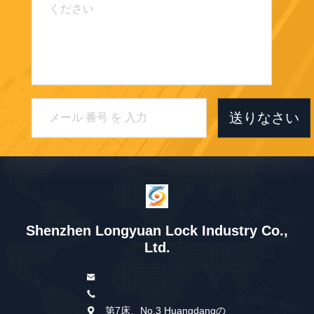
送りなさい
Shenzhen Longyuan Lock Industry Co.,
Ltd.
第7床、No.3 Huangdangの