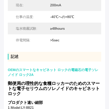
現在:
200mA
仕事の温度:
-40℃への+80℃
塩水噴霧試験:
≥48hours
停電間隔:
>5sec
記述
OEMのスマートなキャビネット ロックの電磁石の電子ソレ
ノイド ロック2A
郵便局の理性的な食糧ロッカーのためのスマー
トな電子セリウムのソレノイドのキャビネット
ロック
プロダクト速い細部
1.Model:LY-8821