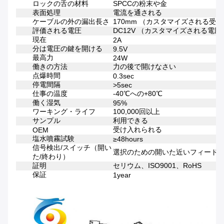
ロックの舌の材料
SPCCの粉末や金
表面処理
電流を通される
ケーブルの外の漏出長さ
170mm （カスタマイズされる受
評価される電圧
DC12V （カスタマイズされる電圧
現在
2A
分は電圧の鍵を開ける
9.5V
最高力
24W
働きの方法
力の後で開けなさい
点爆時間
0.3sec
停電間隔
>5sec
仕事の温度
-40℃への+80℃
働く湿気
95%
ワーキング・ライフ
100,000回以上
サンプル
利用できる
受け入れられる
OEM
塩水噴霧試験
≥48hours
信号検出/スイッチ（開い
選択のための開いた近いフィード
た/終わり）
証明
セリウム、ISO9001、RoHS
保証
1year