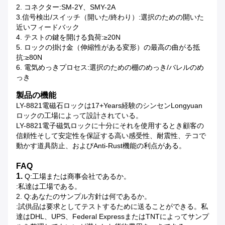
2. コネクター:SM-2Y、SMY-2A
3.信号検出/スイッチ（開いた/終わり）:選択のための開いた
近いフィードバック
4. テストの鍵を開ける負荷:≥20N
5. ロックの掛け金（伸縮性がある変形）の最高の曲がる抵
抗:≥80N
6. 電気めっきプロセス:選択のための棚のめっき/バレルのめ
っき
製品の機能
LY-8821電磁石ロックは17+years経験のシンセンLongyuan
ロックの工場によって設計されている。
LY-8821電子磁気ロックに十分にそれを使用するとき顧客の
信頼性そして安定性を保証する高い感受性、耐震性、テコで
動かす道具防止、およびanti-Rust機能の利点がある。
FAQ
1.
Q:工場または商事会社であるか。
:私達は工場である。
2. Q:あなたのサンプル方針は何であるか。
:試供品は要求としてテストするために送ることができる。私
達はDHL、UPS、Federal ExpressまたはTNTによってサンプ