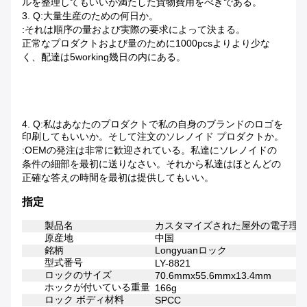
ルを整理してもいいが満たした貨物費用をべきである。
3. Q:大量生産のための何日か。
:それは順序の量および実際の要求によって決まる。
正常なプロダクトおよび量のために1000pcsよりより少な
く、配達は5working幾日の内にある。
4. Q:私はあなたのプロダクトで私の自身のブランドのロゴを
印刷してもいいか。そして注文のソレノイド プロダクトか。
:OEMの発注は非常に歓迎されている。私達にソレノイドの
条件の細部を最初に送りなさい。それから私達はほとんどの
正確な答えの時間を最初は提供してもいい。
指定
製品名
カスタマイズされた屋外の電子理
原産地
中国
銘柄
Longyuanロック
型式番号
LY-8821
ロックのサイズ
70.6mmx55.6mmx13.4mm
ホックが付いている重量
166g
ロック ボディ材料
SPCC