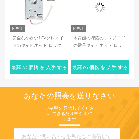
ビデオ
ビデオ
ビ
ロッ
安全な小さい12Vソレノイ
体育館の貯蔵のソレノイド
S
レ
ドのキャビネット ロックの
の電子キャビネット ロック
の
た
炭素鋼材料
の磁気12V DC電圧
磁
する
最高 の 価格 を 入手 する
最高 の 価格 を 入手 する
最
あなたの照会を送りなさい
ご要望を 送信してくださ
い できるだけ早く 返信
します