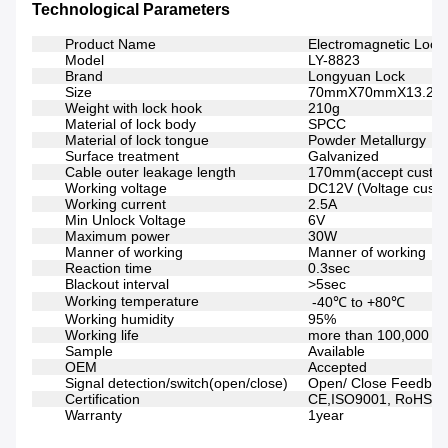
Technological Parameters
Product Name
Electromagnetic Lock
Model
LY-8823
Brand
Longyuan Lock
Size
70mmX70mmX13.2
Weight with lock hook
210g
Material of lock body
SPCC
Material of lock tongue
Powder Metallurgy
Surface treatment
Galvanized
Cable outer leakage length
170mm(accept custom
Working voltage
DC12V (Voltage custo
Working current
2.5A
Min Unlock Voltage
6V
Maximum power
30W
Manner of working
Manner of working
Reaction time
0.3sec
Blackout interval
>5sec
Working temperature
-40℃ to +80℃
Working humidity
95%
Working life
more than 100,000 ti
Sample
Available
OEM
Accepted
Signal detection/switch(open/close)
Open/ Close Feedback
Certification
CE,ISO9001, RoHS
Warranty
1year