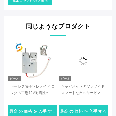
電気ロックの製造業者
同じようなプロダクト
ビデオ
ビデオ
ビ
ロッ
キーレス電子ソレノイド ロ
キャビネットのソレノイド
電
ッ
ックの工場12V耐震性の高
スマートな自己サービス ロ
ノ
い感受性
ッカーのための電気ロック
磁
の製造業者
する
最高 の 価格 を 入手 する
最高 の 価格 を 入手 する
最