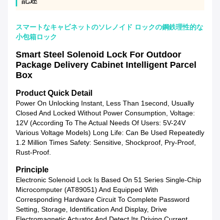
記述
スマートなキャビネットのソレノイド ロックの鋼鉄理性的な
小包箱ロック
Smart Steel Solenoid Lock For Outdoor
Package Delivery Cabinet Intelligent Parcel
Box
Product Quick Detail
Power On Unlocking Instant, Less Than 1second, Usually
Closed And Locked Without Power Consumption, Voltage:
12V (according To The Actual Needs Of Users: 5V-24V
Various Voltage Models) Long Life: Can Be Used Repeatedly
1.2 Million Times Safety: Sensitive, Shockproof, Pry-Proof,
Rust-Proof.
P
Rinciple
Electronic Solenoid Lock Is Based On 51 Series Single-Chip
Microcomputer (AT89051) And Equipped With
Corresponding Hardware Circuit To Complete Password
Setting, Storage, Identification And Display, Drive
Electromagnetic Actuator And Detect Its Driving Current