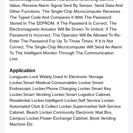
Value, Receive Alarm Signal Sent By Sensor, Send Data And
Other Functions. The Single-Chip Microcomputer Receives
The Typed Code And Compares It With The Password
Stored In The EEPROM. If The Password Is Correct, The
Electromagnetic Actuator Will Be Driven To Unlock; If The
Password Is Incorrect, The Operator Will Be Allowed To Re-
Enter The Password For Up To Three Times; If It Is Not
Correct, The Single-Chip Microcomputer Will Send An Alarm
To The Intelligent Monitor Through The Communication
Line.
Application
Longyuan Lock Widely Used In Electronic Storage
Locker,smart Medical Consumables Locker,smart
Endoscopic Locker,phone Charging Locker,smart Key
Locker,smart Vending Locker,smart Logistics Cabinet,
Residential Locker,Intelligent Locker,Self Service Locker,
Automated Click & Collect Locker,supermarket Self-Service
Cabinet, Beach Locker,community Electronic Mail Box,
Campus Locker,power Exchange Cabinet, Book Vending
Machine Etc.