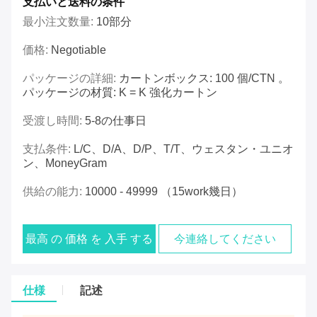
支払いと送料の条件
最小注文数量:
10部分
価格:
Negotiable
パッケージの詳細:
カートンボックス: 100 個/CTN 。
パッケージの材質: K = K 強化カートン
受渡し時間:
5-8の仕事日
支払条件:
L/C、D/A、D/P、T/T、ウェスタン・ユニオ
ン、MoneyGram
供給の能力:
10000 - 49999 （15work幾日）
最高 の 価格 を 入手 する
今連絡してください
仕様
記述