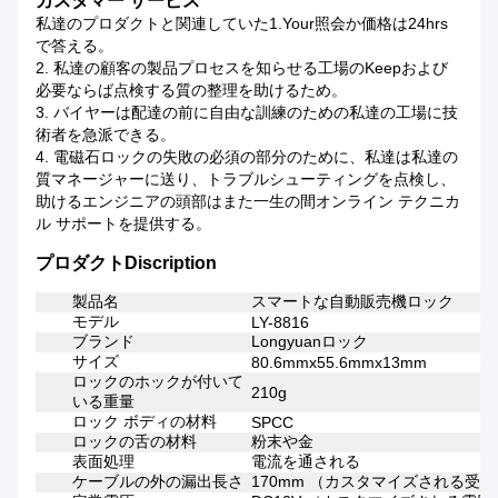
カスタマー サービス
私達のプロダクトと関連していた1.Your照会か価格は24hrs
で答える。
2. 私達の顧客の製品プロセスを知らせる工場のKeepおよび
必要ならば点検する質の整理を助けるため。
3. バイヤーは配達の前に自由な訓練のための私達の工場に技
術者を急派できる。
4. 電磁石ロックの失敗の必須の部分のために、私達は私達の
質マネージャーに送り、トラブルシューティングを点検し、
助けるエンジニアの頭部はまた一生の間オンライン テクニカ
ル サポートを提供する。
プロダクトDiscription
製品名
スマートな自動販売機ロック
モデル
LY-8816
ブランド
Longyuanロック
サイズ
80.6mmx55.6mmx13mm
ロックのホックが付いて
210g
いる重量
ロック ボディの材料
SPCC
ロックの舌の材料
粉末や金
表面処理
電流を通される
ケーブルの外の漏出長さ
170mm （カスタマイズされる受