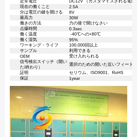
定常電圧
DC12V （カスタマイズされる電圧
現在の働くこと
2.5A
分は電圧の鍵を開ける
8V
最高力
30W
働きの方法
力の後で開けなさい
点爆時間
0.3sec
働く温度
-40℃への+80℃
働く湿気
95%
ワーキング・ライフ
100,000回以上
サンプル
利用できる
受け入れられる
OEM
信号検出スイッチ（開い
選択のための開いた近いフィード
た/終わり）
証明
セリウム、ISO9001、RoHS
保証
1year