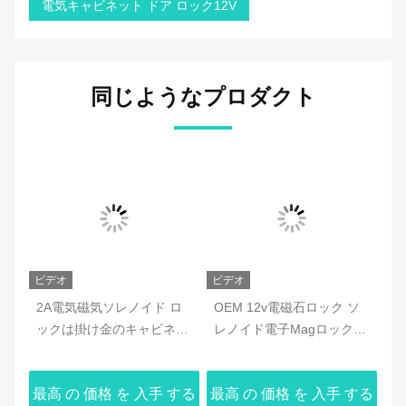
電気キャビネット ドア ロック12V
同じようなプロダクト
ビデオ
ビデオ
ビ
の
2A電気磁気ソレノイド ロ
OEM 12v電磁石ロック ソ
D
電
ックは掛け金のキャビネッ
レノイド電子Magロック
ビ
トのロッカー ロックを選ぶ
30W
ノ
鋼
する
最高 の 価格 を 入手 する
最高 の 価格 を 入手 する
最