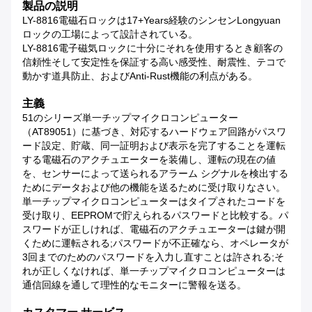
製品の説明
LY-8816電磁石ロックは17+years経験のシンセンLongyuan
ロックの工場によって設計されている。
LY-8816電子磁気ロックに十分にそれを使用するとき顧客の
信頼性そして安定性を保証する高い感受性、耐震性、テコで
動かす道具防止、およびanti-Rust機能の利点がある。
主義
51のシリーズ単一チップマイクロコンピューター
（AT89051）に基づき、対応するハードウェア回路がパスワ
ード設定、貯蔵、同一証明および表示を完了することを運転
する電磁石のアクチュエーターを装備し、運転の現在の値
を、センサーによって送られるアラーム シグナルを検出する
ためにデータおよび他の機能を送るために受け取りなさい。
単一チップマイクロコンピューターはタイプされたコードを
受け取り、EEPROMで貯えられるパスワードと比較する。パ
スワードが正しければ、電磁石のアクチュエーターは鍵が開
くために運転される;パスワードが不正確なら、オペレータが
3回までのためのパスワードを入力し直すことは許される;そ
れが正しくなければ、単一チップマイクロコンピューターは
通信回線を通して理性的なモニターに警報を送る。